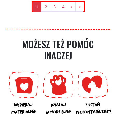
Stronicowanie
Bieżąca
1
Strona
2
Strona
3
Strona
4
Następna
›
Ostatnia
»
strona
strona
strona
MOŻESZ TEŻ POMÓC
INACZEJ
WSPIERAJ
DZIAŁAJ
ZOSTAŃ
WOLONTARIUSZEM
SAMODZIELNIE
MATERIALNIE