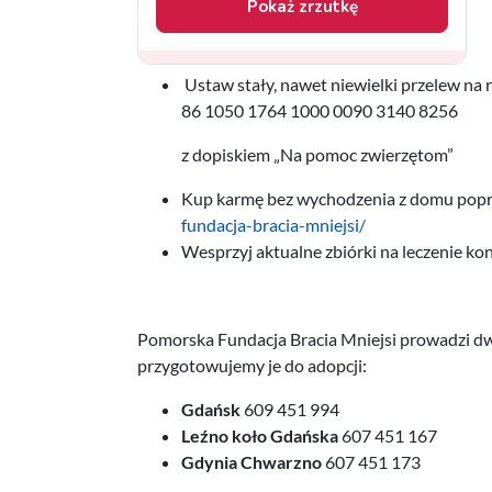
Ustaw stały, nawet niewielki przelew na
86 1050 1764 1000 0090 3140 8256
z dopiskiem „Na pomoc zwierzętom”
Kup karmę bez wychodzenia z domu poprz
fundacja-bracia-mniejsi/
Wesprzyj aktualne zbiórki na leczenie ko
Pomorska Fundacja Bracia Mniejsi prowadzi dw
przygotowujemy je do adopcji:
Gdańsk
609 451 994
Leźno koło Gdańska
607 451 167
Gdynia Chwarzno
607 451 173