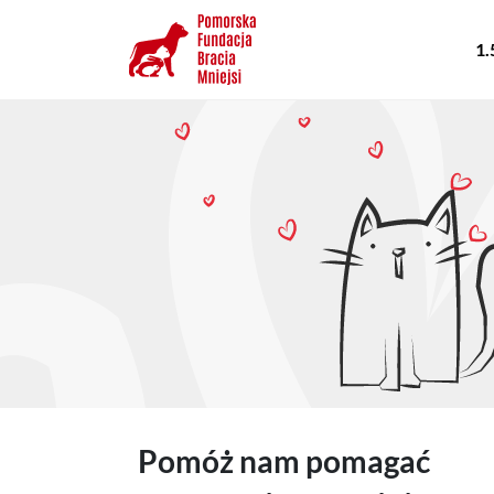
Przejdź
Gł
do
1.
na
treści
Pomóż nam pomagać