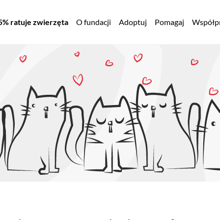
ówna
5% ratuje zwierzęta
O fundacji
Adoptuj
Pomagaj
Współpr
wigacja