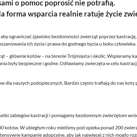
sami o pomoc poprosić nie potrafią.
 forma wsparcia realnie ratuje życie zwie
 aby ograniczać zjawisko bezdomności zwierząt poprzez kastrację, 
poszanowania ich życia i prawa do godnego bycia u boku człowieka.
 – głównie kotów – na terenie Trójmiasta i okolic. Wspieramy ka
ia były bezpieczne i godne. Odławiamy zwierzęta w celu kastracji i
w dla naszych podopiecznych. Bardzo często trafiają do nas kot
setki zabiegów kastracji i pomagamy bezdomnym zwierzętom wróci
80 kotów. W ubiegłym roku mieliśmy pod opieka ponad 200 zwierzą
ntensywne kampanie adopcyjne, aby jak najwięcej z nich mogło roz