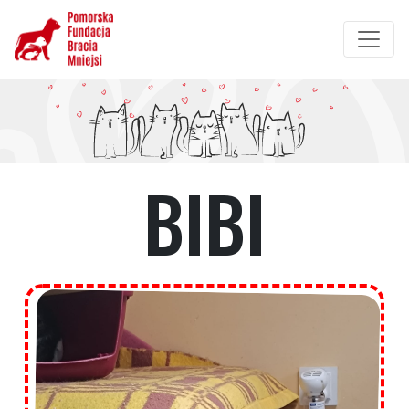
Przejdź
do
treści
BIBI