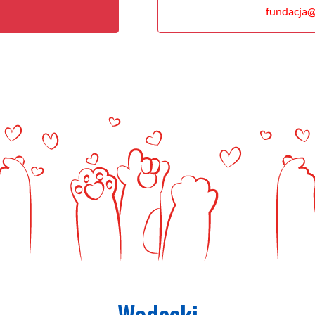
fundacja@
Wodecki