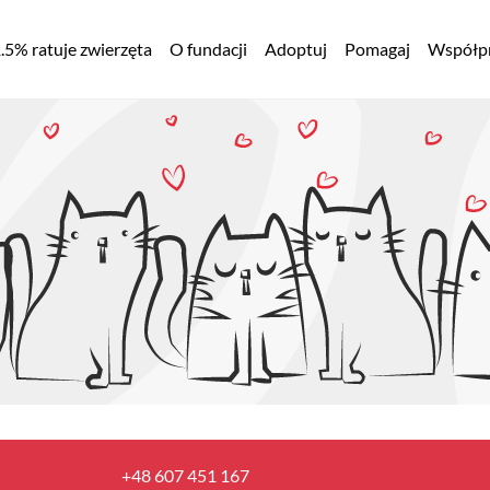
łówna
.5% ratuje zwierzęta
O fundacji
Adoptuj
Pomagaj
Współpr
awigacja
+48 607 451 167