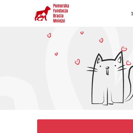
Przejdź
G
do
1
n
treści