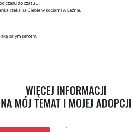
od czasu do czasu ….
anka czeka na Ciebie w kociarni w Leźnie.
ankę całym sercem.
WIĘCEJ INFORMACJI
NA MÓJ TEMAT I MOJEJ ADOPCJI