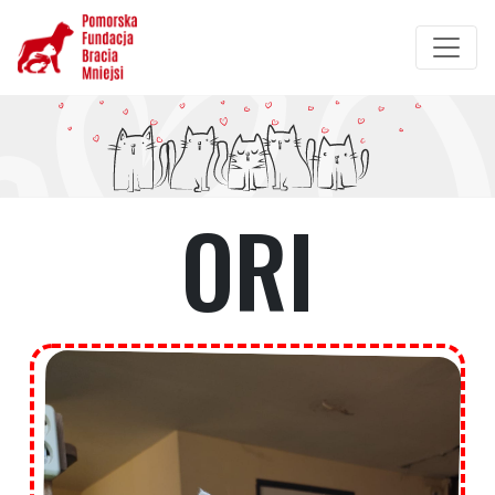
Przejdź
do
treści
ORI