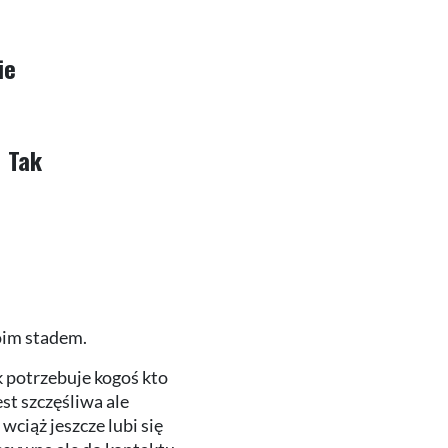
ie
Tak
oim stadem.
 potrzebuje kogoś kto
est szczęśliwa ale
wciąż jeszcze lubi się