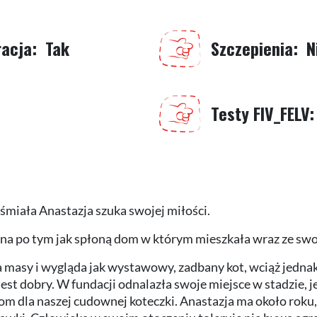
racja
Tak
Szczepienia
N
Testy FIV_FELV
śmiała Anastazja szuka swojej miłości.
na po tym jak spłoną dom w którym mieszkała wraz ze sw
 masy i wygląda jak wystawowy, zadbany kot, wciąż jednak
jest dobry. W fundacji odnalazła swoje miejsce w stadzie, j
om dla naszej cudownej koteczki. Anastazja ma około roku, 