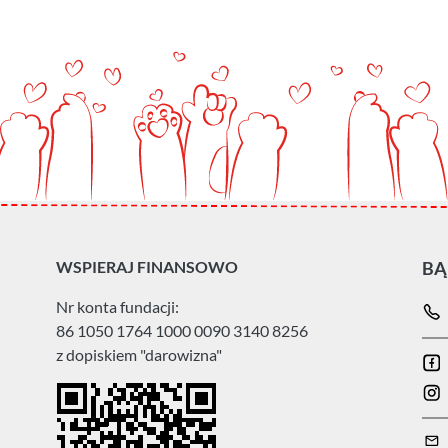
WSPIERAJ FINANSOWO
BĄ
Nr konta fundacji:
86 1050 1764 1000 0090 3140 8256
z dopiskiem "darowizna"