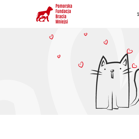
Przejdź
G
do
1
n
treści