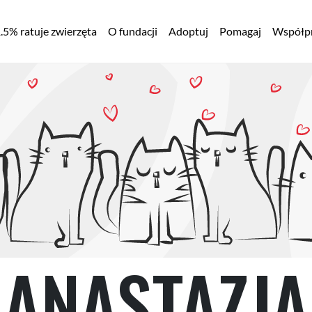
łówna
.5% ratuje zwierzęta
O fundacji
Adoptuj
Pomagaj
Współpr
awigacja
ANASTAZJA