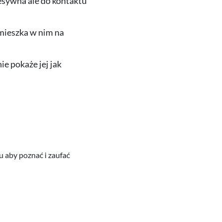
esywna ale do kontaktu
amieszka w nim na
ie pokaże jej jak
u aby poznać i zaufać