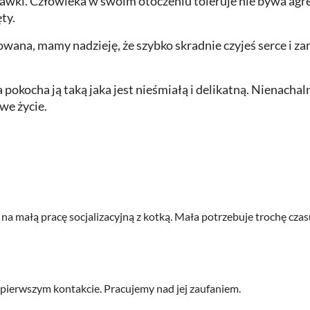
bawki. Człowieka w swoim otoczeniu toleruje nie bywa agr
ty.
owana, mamy nadzieję, że szybko skradnie czyjeś serce i z
pokocha ją taką jaka jest nieśmiałą i delikatną. Nienachaln
we życie.
a małą pracę socjalizacyjną z kotką. Mała potrzebuje trochę czas
 pierwszym kontakcie. Pracujemy nad jej zaufaniem.