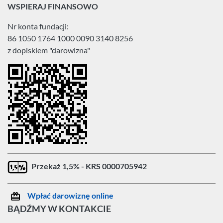
WSPIERAJ FINANSOWO
Nr konta fundacji:
86 1050 1764 1000 0090 3140 8256
z dopiskiem "darowizna"
Przekaż 1,5% - KRS 0000705942
Wpłać darowiznę online
BĄDŹMY W KONTAKCIE