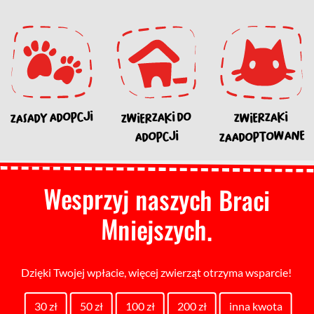
ZASADY ADOPCJI
ZWIERZAKI DO
ZWIERZAKI
ZAADOPTOWANE
ADOPCJI
Wesprzyj naszych Braci
Mniejszych.
Dzięki Twojej wpłacie, więcej zwierząt otrzyma wsparcie!
30 zł
50 zł
100 zł
200 zł
inna kwota