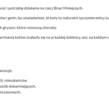
ść i potrzebę działania na rzecz Braci Mniejszych.
 i gmin, by uświadamiać, że koty to naturalni sprzymierzeńcy lu
ych gryzoni, które roznoszą choroby.
miania kotów znalazły się na w każdej dzielnicy, wsi, na każdym o
anizuje:
ół, mieszkańców,
 osób dokarmiających,
ymczasowych,