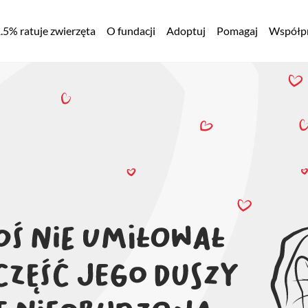
łówna
.5% ratuje zwierzęta
O fundacji
Adoptuj
Pomagaj
Współpr
awigacja