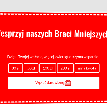
esprzyj naszych Braci Mniejszyc
Dzięki Twojej wpłacie, więcej zwierząt otrzyma wsparcie!
30 zł
50 zł
100 zł
200 zł
inna kwota
Wpłać darowiznę