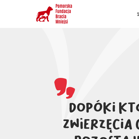
Przejdź
G
do
1
n
treści