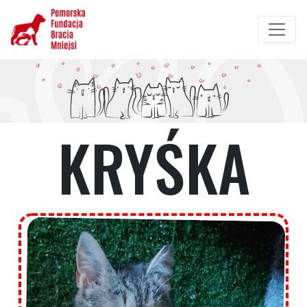
Przejdź
do
treści
KRYŚKA