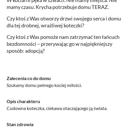
W kociarni pęka w szwach. Nie mamy miejsca. Nie
mamy czasu. Krycha potrzebuje domu TERAZ.
Czy ktoś z Was otworzy drzwi swojego serca i domu
dla tej drobnej, wrażliwej koteczki?
Czy ktoś z Was pomoże nam zatrzymać ten łańcuch
bezdomności – przerywając go w najpiękniejszy
sposób: adopcją?
Zalecenia co do domu
Szukamy domu pełnego kociej miłości.
Opis charakteru
Cudowna koteczka, ciekawa otaczającego ją świata.
Stan zdrowia