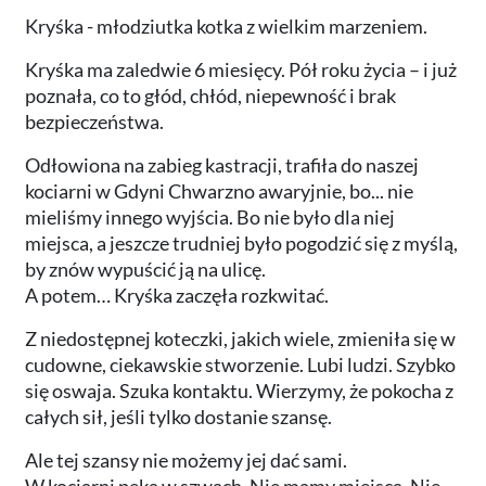
Kryśka - młodziutka kotka z wielkim marzeniem.
Kryśka ma zaledwie 6 miesięcy. Pół roku życia – i już
poznała, co to głód, chłód, niepewność i brak
bezpieczeństwa.
Odłowiona na zabieg kastracji, trafiła do naszej
kociarni w Gdyni Chwarzno awaryjnie, bo... nie
mieliśmy innego wyjścia. Bo nie było dla niej
miejsca, a jeszcze trudniej było pogodzić się z myślą,
by znów wypuścić ją na ulicę.
A potem… Kryśka zaczęła rozkwitać.
Z niedostępnej koteczki, jakich wiele, zmieniła się w
cudowne, ciekawskie stworzenie. Lubi ludzi. Szybko
się oswaja. Szuka kontaktu. Wierzymy, że pokocha z
całych sił, jeśli tylko dostanie szansę.
Ale tej szansy nie możemy jej dać sami.