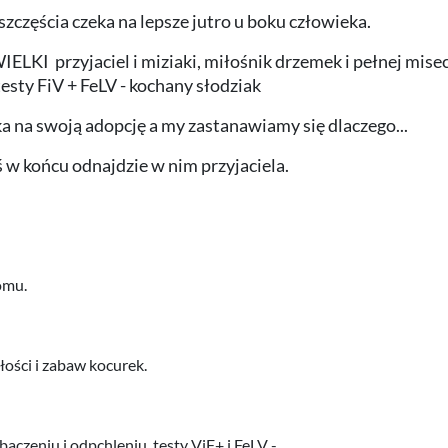
szczęścia czeka na lepsze jutro u boku człowieka.
ELKI przyjaciel i miziaki, miłośnik drzemek i pełnej misecz
esty FiV + FeLV - kochany słodziak
a na swoją adopcję a my zastanawiamy się dlaczego...
 w końcu odnajdzie w nim przyjaciela.
omu.
ości i zabaw kocurek.
baczeniu i odpchleniu, testy ViF+ i FeLV -