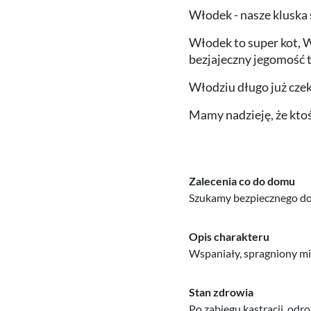
Włodek - nasze kluska 
Włodek to super kot, WI
bezjajeczny jegomość t
Włodziu długo już czek
Mamy nadzieję, że ktoś
Zalecenia co do domu
Szukamy bezpiecznego d
Opis charakteru
Wspaniały, spragniony mił
Stan zdrowia
Po zabiegu kastracji, odro