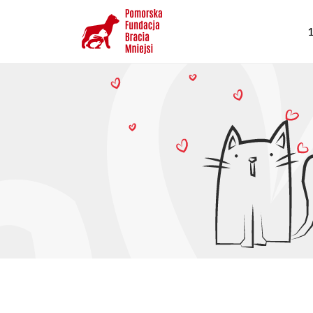
Przejdź
G
do
1
n
treści