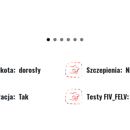
 kota
dorosły
Szczepienia
N
racja
Tak
Testy FIV_FELV