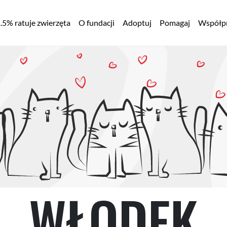
łówna
.5% ratuje zwierzęta
O fundacji
Adoptuj
Pomagaj
Współpr
awigacja
WŁODEK