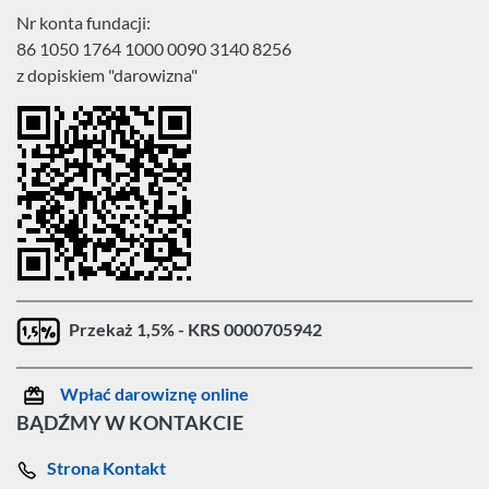
Nr konta fundacji:
86 1050 1764 1000 0090 3140 8256
z dopiskiem "darowizna"
Przekaż 1,5% - KRS 0000705942
Wpłać darowiznę online
BĄDŹMY W KONTAKCIE
Strona Kontakt