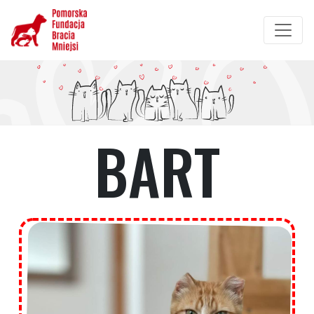
Przejdź
do
treści
BART