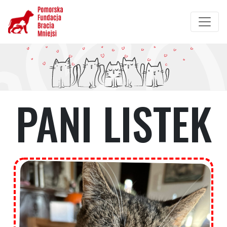
Przejdź
do
treści
PANI LISTEK