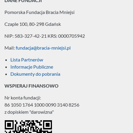
DANE FUNDACJI
Pomorska Fundacja
Bracia Mniejsi
Czaple 100, 80-298 Gdańsk
NIP: 583-327-42-21
KRS: 0000705942
Mail:
fundacja@bracia-mniejsi.pl
Lista Partnerów
Informacje Publiczne
Dokumenty do pobrania
WSPIERAJ FINANSOWO
Nr konta fundacji:
86 1050 1764 1000 0090 3140 8256
z dopiskiem "darowizna"