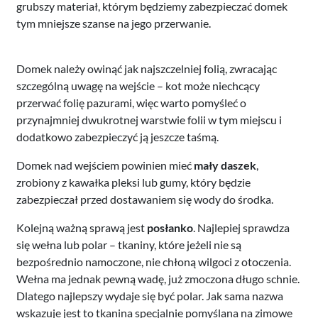
grubszy materiał, którym będziemy zabezpieczać domek
tym mniejsze szanse na jego przerwanie.
Domek należy owinąć jak najszczelniej folią, zwracając
szczególną uwagę na wejście – kot może niechcący
przerwać folię pazurami, więc warto pomyśleć o
przynajmniej dwukrotnej warstwie folii w tym miejscu i
dodatkowo zabezpieczyć ją jeszcze taśmą.
Domek nad wejściem powinien mieć
mały daszek
,
zrobiony z kawałka pleksi lub gumy, który będzie
zabezpieczał przed dostawaniem się wody do środka.
Kolejną ważną sprawą jest
posłanko
. Najlepiej sprawdza
się wełna lub polar – tkaniny, które jeżeli nie są
bezpośrednio namoczone, nie chłoną wilgoci z otoczenia.
Wełna ma jednak pewną wadę, już zmoczona długo schnie.
Dlatego najlepszy wydaje się być polar. Jak sama nazwa
wskazuje jest to tkanina specjalnie pomyślana na zimowe