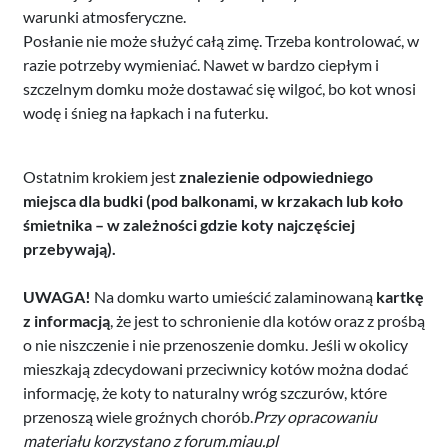
warunki atmosferyczne.
Posłanie nie może służyć całą zimę. Trzeba kontrolować, w
razie potrzeby wymieniać. Nawet w bardzo ciepłym i
szczelnym domku może dostawać się wilgoć, bo kot wnosi
wodę i śnieg na łapkach i na futerku.
Ostatnim krokiem jest
znalezienie odpowiedniego
miejsca dla budki (pod balkonami, w krzakach lub koło
śmietnika – w zależności gdzie koty najczęściej
przebywają).
UWAGA!
Na domku warto umieścić zalaminowaną
kartkę
z informacją
, że jest to schronienie dla kotów oraz z prośbą
o nie niszczenie i nie przenoszenie domku. Jeśli w okolicy
mieszkają zdecydowani przeciwnicy kotów można dodać
informację, że koty to naturalny wróg szczurów, które
przenoszą wiele groźnych chorób.
Przy opracowaniu
materiału korzystano z forum.miau.pl