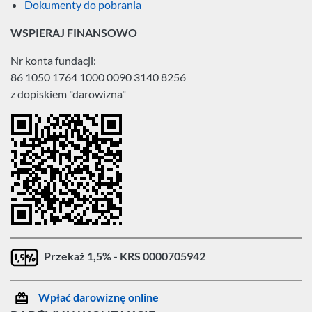
Dokumenty do pobrania
WSPIERAJ FINANSOWO
Nr konta fundacji:
86 1050 1764 1000 0090 3140 8256
z dopiskiem "darowizna"
Przekaż 1,5% - KRS 0000705942
Wpłać darowiznę online