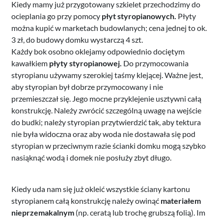
Kiedy mamy już przygotowany szkielet przechodzimy do
ocieplania go przy pomocy
płyt styropianowych.
Płyty
można kupić w marketach budowlanych; cena jednej to ok.
3 zł, do budowy domku wystarczą 4 szt.
Każdy bok osobno oklejamy odpowiednio dociętym
kawałkiem
płyty styropianowej.
Do przymocowania
styropianu używamy szerokiej taśmy klejącej. Ważne jest,
aby styropian był dobrze przymocowany i nie
przemieszczał się. Jego mocne przyklejenie usztywni całą
konstrukcję. Należy zwrócić szczególną uwagę na wejście
do budki; należy styropian przytwierdzić tak, aby tektura
nie była widoczna oraz aby woda nie dostawała się pod
styropian w przeciwnym razie ścianki domku mogą szybko
nasiąknąć wodą i domek nie posłuży zbyt długo.
Kiedy uda nam się już okleić wszystkie ściany kartonu
styropianem całą konstrukcję należy owinąć
materiałem
nieprzemakalnym
(np. ceratą lub trochę grubszą folią). Im