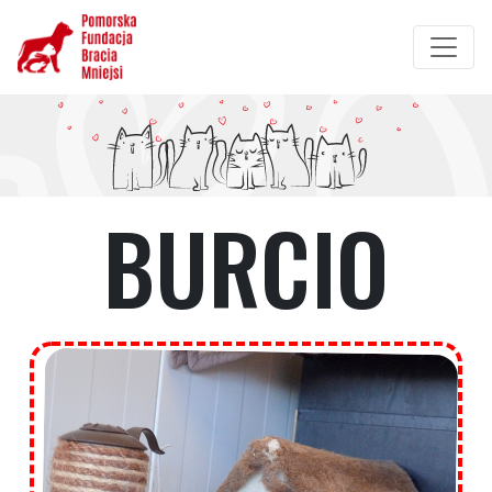
Przejdź
do
treści
BURCIO