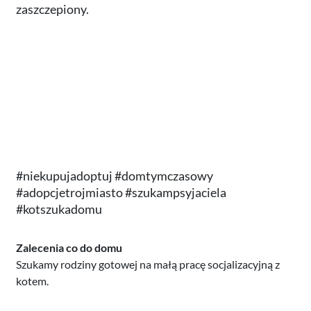
zaszczepiony.
#niekupujadoptuj #domtymczasowy
#adopcjetrojmiasto #szukampsyjaciela
#kotszukadomu
Zalecenia co do domu
Szukamy rodziny gotowej na małą pracę socjalizacyjną z
kotem.