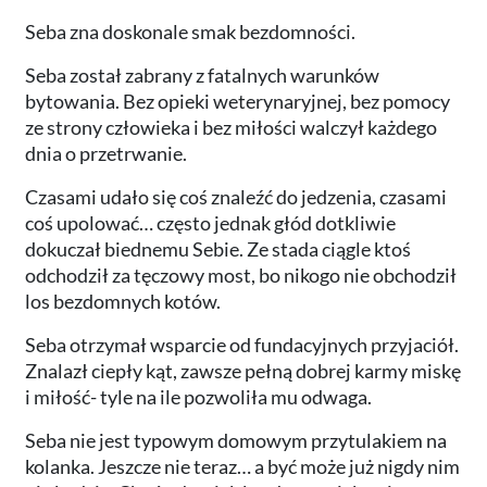
Seba zna doskonale smak bezdomności.
Seba został zabrany z fatalnych warunków
bytowania. Bez opieki weterynaryjnej, bez pomocy
ze strony człowieka i bez miłości walczył każdego
dnia o przetrwanie.
Czasami udało się coś znaleźć do jedzenia, czasami
coś upolować… często jednak głód dotkliwie
dokuczał biednemu Sebie. Ze stada ciągle ktoś
odchodził za tęczowy most, bo nikogo nie obchodził
los bezdomnych kotów.
Seba otrzymał wsparcie od fundacyjnych przyjaciół.
Znalazł ciepły kąt, zawsze pełną dobrej karmy miskę
i miłość- tyle na ile pozwoliła mu odwaga.
Seba nie jest typowym domowym przytulakiem na
kolanka. Jeszcze nie teraz… a być może już nigdy nim