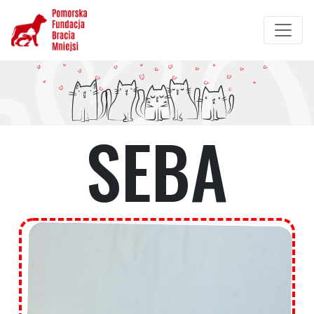
Przejdź
do
treści
SEBA