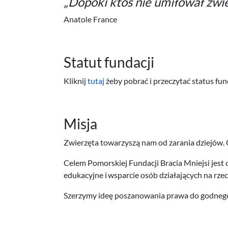
„Dopóki ktoś nie umiłował zwi
Anatole France
Statut fundacji
Kliknij
tutaj
żeby pobrać i przeczytać status fund
Misja
Zwierzęta towarzyszą nam od zarania dziejów. 
Celem Pomorskiej Fundacji Bracia Mniejsi jest 
edukacyjne i wsparcie osób działających na rze
Szerzymy ideę poszanowania prawa do godnego 