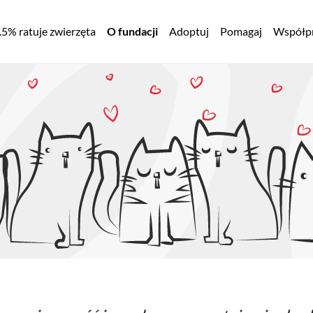
łówna
.5% ratuje zwierzęta
O fundacji
Adoptuj
Pomagaj
Współpr
awigacja