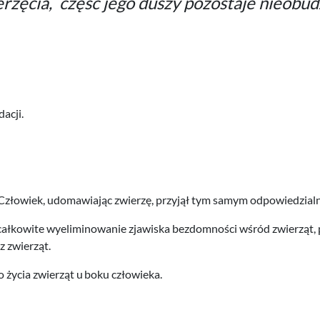
erzęcia, część jego duszy pozostaje nieobu
acji.
Człowiek, udomawiając zwierzę, przyjął tym samym odpowiedzialn
całkowite wyeliminowanie zjawiska bezdomności wśród zwierząt, p
cz zwierząt.
życia zwierząt u boku człowieka.