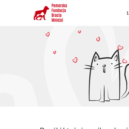
Przejdź
G
do
1
n
treści